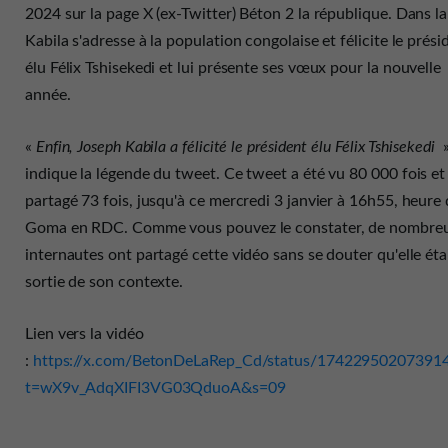
2024 sur la page X (ex-Twitter) Béton 2 la république. Dans la
Kabila s'adresse à la population congolaise et félicite le prési
élu Félix Tshisekedi et lui présente ses vœux pour la nouvelle
année.
«
Enfin, Joseph Kabila a félicité le président élu Félix Tshisekedi
»
indique la légende du tweet. Ce tweet a été vu 80 000 fois et
partagé 73 fois, jusqu'à ce mercredi 3 janvier à 16h55, heure
Goma en RDC. Comme vous pouvez le constater, de nombre
internautes ont partagé cette vidéo sans se douter qu'elle éta
sortie de son contexte.
Lien vers la vidéo
:
https://x.com/BetonDeLaRep_Cd/status/17422950207391
t=wX9v_AdqXIFI3VG03QduoA&s=09