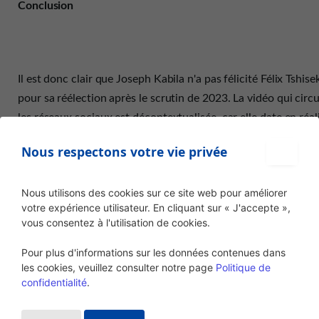
Conclusion
Il est donc clair que Joseph Kabila n'a pas félicité Félix Tshise
pour sa réélection après le scrutin de 2023. La vidéo qui circu
les réseaux sociaux est décontextualisée, car elle date en réal
2019 consécutivement aux recherches menées par Eleza Fact
Nous respectons votre vie privée
un entretien avec Barbara Nzimbi , porte parole de Joseph Kab
président honoraire de la République démocratique du Cong
Nous utilisons des cookies sur ce site web pour améliorer
votre expérience utilisateur. En cliquant sur « J'accepte »,
vous consentez à l'utilisation de cookies.
Écrit par Alain Lukanga
Pour plus d'informations sur les données contenues dans
les cookies, veuillez consulter notre page
Politique de
confidentialité
.
Édité par Esdras Tsongo