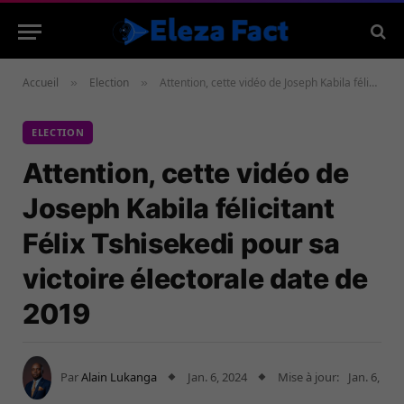
Accueil
Election
Attention, cette vidéo de Joseph Kabila félicitant Félix Tshisekedi pour sa victoire électorale date de 2019
»
»
ELECTION
Attention, cette vidéo de
Joseph Kabila félicitant
Félix Tshisekedi pour sa
victoire électorale date de
2019
Par
Alain Lukanga
Jan. 6, 2024
Mise à jour:
Jan. 6,