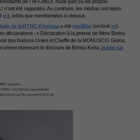
résentants de l’AFC/M23. Nulle part où les propos 
 n’ont été rapportés. Au contraire, les médias ont repris 
é 
ici
), telles que mentionnées ci-dessus.
nitiale de la RTNC Kinshasa
 a été 
modifiée
 (archivé 
ici
). 
ces déclarations : « Déclaration à la presse de Mme Bintou 
néral des Nations Unies et Cheffe de la MONUSCO. Goma, 
ument reprenant le discours de Bintou Keita, 
publié par 