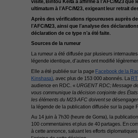
visite, Bintou Keita a affirmé à l’AFC/M23 que l
ultimatum à l’AFC/M23, exigeant leur retrait de
Après des vérifications rigoureuses auprès d
l’AFC/M23, ainsi que l’analyse des déclarations
déclaration de ce type n’a été faite.
Sources de la rumeur
La rumeur a été diffusée par plusieurs internautes
légende identique, d’autres ont modifié légèreme
Elle a été publiée sur la page 
Facebook de la Rad
Kinshasa)
, avec plus de 153 000 abonnés. La 
R
audience en RDC. « 
URGENT RDC; Message de Bi
vous communique la décision conjointe des États-
les éléments du M23-AFC doivent se désengager de
la légende de la publication diffusée sur la pag
Au 14 juin à 7h30 (heure de Goma), la publication
100 commentaires et plus de 40 partages. En comm
à cette annonce, saluant les efforts diplomatiqu