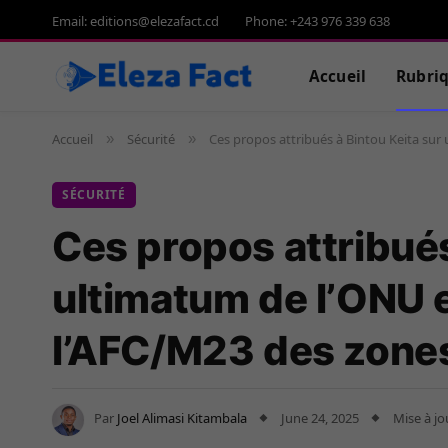
Email: editions@elezafact.cd
Phone: +243 976 339 638
Accueil
Rubri
Accueil
Sécurité
Ces propos attribués à Bintou Keita sur
»
»
SÉCURITÉ
Ces propos attribués
ultimatum de l’ONU e
l’AFC/M23 des zone
Par
Joel Alimasi Kitambala
June 24, 2025
Mise à jo