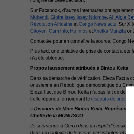
l’origine de cette décision.
Sur Facebook, d’autres internautes ont également 
Mukendi
, 
Gloire Issey Issey Ndombe
, 
Ali Aigle Be
Révolution Africaine
 et 
Congo News actu
. Sur X 
Citoyen
, 
Cam Info
, 
Hu Infos
 et 
Anelka Manzila
 on
Contactée pour en connaître la source, Congo Ne
Plus tard, une tentative de prise de contact a été
n’a été obtenue.
Propos faussement attribués à Bintou Keita
Dans sa démarche de vérification, Eleza Fact a co
onusienne en République démocratique du Cong
Eleza Fact que Bintou Keita n’a pas fait de déclar
t-elle répondu, en joignant le 
discours de presse 
« 
Discours de Mme Bintou Keita, Représentante
Cheffe de la MONUSCO
Je suis venue à Goma dans un esprit d’écoute et d’
dans un contexte de tensions persistantes, et à q