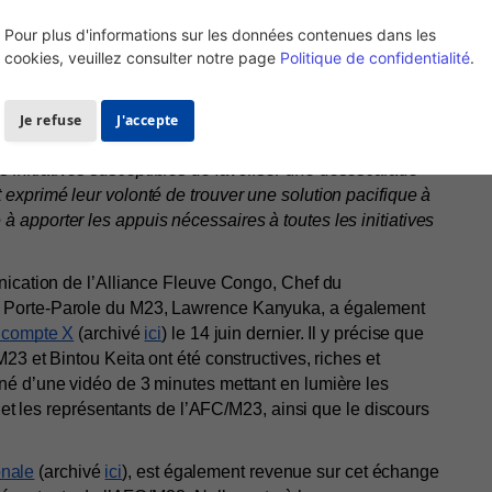
Pour plus d'informations sur les données contenues dans les
iance Fleuve Congo (AFC/M23). Cette rencontre s’inscrit 
cookies, veuillez consulter notre page
Politique de confidentialité
.
 entamés depuis quelques mois au profit de la population. 
R, du gouvernement congolais, de l’AFC/M23 et de la 
Je refuse
J'accepte
C ont été transférés de Goma à Kinshasa.
nitiatives susceptibles de favoriser une désescalade 
xprimé leur volonté de trouver une solution pacifique à 
pporter les appuis nécessaires à toutes les initiatives 
ication de l’Alliance Fleuve Congo, Chef du 
 Porte-Parole du M23, Lawrence Kanyuka, a également 
n compte X
 (archivé 
ici
) le 14 juin dernier. Il y précise que 
3 et Bintou Keita ont été constructives, riches et 
é d’une vidéo de 3 minutes mettant en lumière les 
 et les représentants de l’AFC/M23, ainsi que le discours 
onale
 (archivé 
ici
), est également revenue sur cet échange 