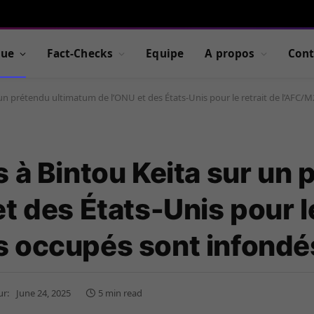
que
Fact-Checks
Equipe
A propos
Cont
 un prétendu ultimatum de l’ONU et des États-Unis pour le retrait de l’AFC
 à Bintou Keita sur un 
t des États-Unis pour le
s occupés sont infondé
ur:
June 24, 2025
5 min read