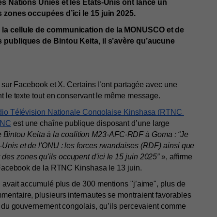
es Nations Unies et les États-Unis ont lancé un 
s zones occupées d’ici le 15 juin 2025. 
e la cellule de communication de la MONUSCO et de 
 publiques de Bintou Keita, il s’avère qu’aucune 
 sur Facebook et X. Certains l’ont partagée avec une 
nt le texte tout en conservant le même message.
io Télévision Nationale Congolaise Kinshasa (RTNC 
TNC
 est une chaîne publique disposant d’une large 
ntou Keita à la coalition M23-AFC-RDF à Goma : “Je 
Unis et de l'ONU : les forces rwandaises (RDF) ainsi que 
s zones qu'ils occupent d'ici le 15 juin 2025”
 », affirme 
e Facebook de la RTNC Kinshasa le 13 juin.
 avait accumulé plus de 300 mentions "j’aime", plus de 
entaire, plusieurs internautes se montraient favorables 
es du gouvernement congolais, qu’ils percevaient comme 