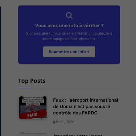
Vous avez une info à vérifier ?
Signalez une rumeur ou une affirmation douteuse à
notre équipe de fact-checkers.
Soumettre une info
Top Posts
Faux : l'aéroport international
de Goma n'est pas sous le
contrôle des FARDC
July 31, 2026