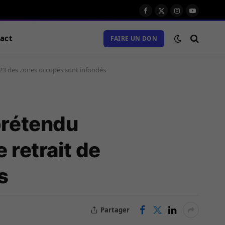
Facebook
X
Instagram
Youtube
(Twitter)
act
FAIRE UN DON
/M23 des zones occupés sont infondés
prétendu
 retrait de
s
Partager