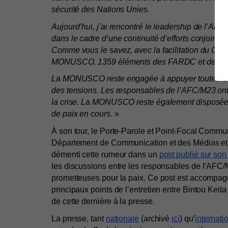
sécurité des Nations Unies.
Aujourd’hui, j’ai rencontré le leadership de l’All
dans le cadre d’une continuité d’efforts conjoints
Comme vous le savez, avec la facilitation du CIC
MONUSCO, 1359 éléments des FARDC et de la PN
La MONUSCO reste engagée à appuyer toutes les i
des tensions. Les responsables de l’AFC/M23 ont e
la crise. La MONUSCO reste également disposée à a
de paix en cours.
 »
À son tour, le Porte-Parole et Point-Focal Commun
Département de Communication et des Médias et
démenti cette rumeur dans un 
post publié sur so
les discussions entre les responsables de l’AFC/M2
prometteuses pour la paix. Ce post est accompagn
principaux points de l’entretien entre Bintou Keita
de cette dernière à la presse.
La presse, tant 
nationale
 (archivé 
ici
) qu’
internati