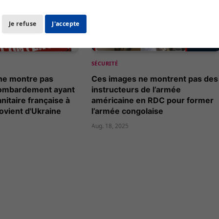
Je refuse
J'accepte
SÉCURITÉ
ne montre pas
Ces images ne montrent pas des
bombardement ayant
instructeurs de l’armée
itaire française à
américaine en RDC pour former
ovient d'Ukraine
l’armée congolaise
Aug. 18, 2025