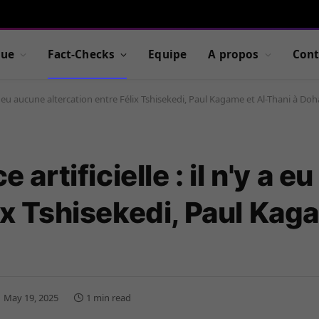
que
Fact-Checks
Equipe
A propos
Cont
n'y a eu aucune altercation entre Félix Tshisekedi, Paul Kagame et Al-Thani à Doh
e artificielle : il n'y a 
lix Tshisekedi, Paul Kag
May 19, 2025
1 min read