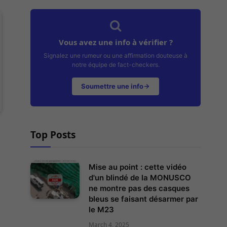
Vous avez une info à vérifier ?
Signalez une rumeur ou une affirmation douteuse à
notre équipe de fact-checkers.
Soumettre une info
Top Posts
Mise au point : cette vidéo
d'un blindé de la MONUSCO
ne montre pas des casques
bleus se faisant désarmer par
le M23
March 4, 2025