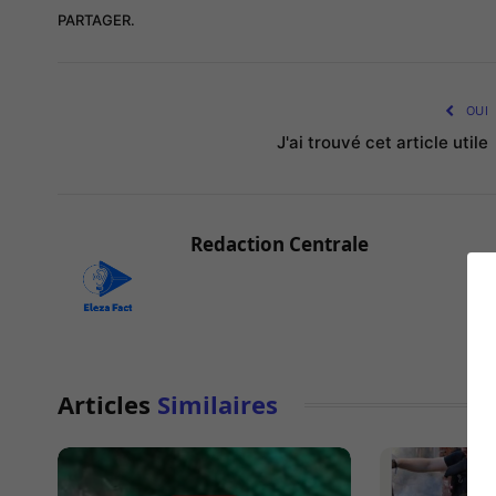
PARTAGER.
OUI
J'ai trouvé cet article utile
Redaction Centrale
Articles
Similaires