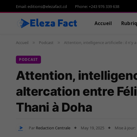
Email: editions@elezafact.cd
Phone: +243 976 339 638
Accueil
Rubri
Accueil
Podcast
Attention, intelligence artificielle : il 
»
»
PODCAST
Attention, intelligenc
altercation entre Fé
Thani à Doha
Par
Redaction Centrale
May 19, 2025
Mise à jour: