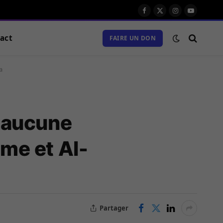
Facebook
X
Instagram
Youtube
(Twitter)
act
FAIRE UN DON
a
eu aucune
ame et Al-
Partager