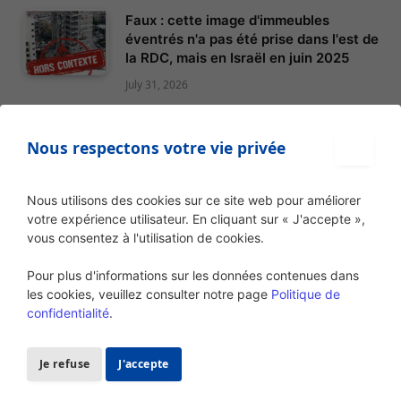
Faux : cette image d'immeubles
éventrés n'a pas été prise dans l'est de
la RDC, mais en Israël en juin 2025
July 31, 2026
Attention: cette image présenté
comme un navire militaire congolais
Nous respectons votre vie privée
détruit entre Kalemie et Baraka
montre en réalité un patrouilleur de la
Nous utilisons des cookies sur ce site web pour améliorer
Marine française
votre expérience utilisateur. En cliquant sur « J'accepte »,
July 31, 2026
vous consentez à l'utilisation de cookies.
Attention, ces images de Fally Ipupa
Pour plus d'informations sur les données contenues dans
avec Paul Kagame et Emmanuel
les cookies, veuillez consulter notre page
Politique de
Macron ont été générées par
confidentialité
.
intelligence artificielle
July 31, 2026
Je refuse
J'accepte