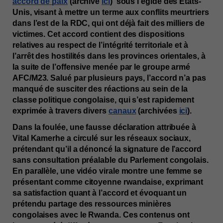
accord de paix
 (archivé 
ici
)  sous l’égide des États-
Unis, visant à mettre un terme aux conflits meurtriers 
dans l’est de la RDC, qui ont déjà fait des milliers de 
victimes. Cet accord contient des dispositions 
relatives au respect de l’intégrité territoriale et à 
l’arrêt des hostilités dans les provinces orientales, à 
la suite de l’offensive menée par le groupe armé 
AFC/M23. Salué par plusieurs pays, l’accord n’a pas 
manqué de susciter des réactions au sein de la 
classe politique congolaise, qui s’est rapidement 
exprimée à travers divers 
canaux
 (archivées 
ici
).
Dans la foulée, une fausse déclaration attribuée à 
Vital Kamerhe a circulé sur les réseaux sociaux, 
prétendant qu’il a dénoncé la signature de l’accord 
sans consultation préalable du Parlement congolais. 
En parallèle, une vidéo virale montre une femme se 
présentant comme citoyenne rwandaise, exprimant 
sa satisfaction quant à l’accord et évoquant un 
prétendu partage des ressources minières 
congolaises avec le Rwanda. Ces contenus ont 