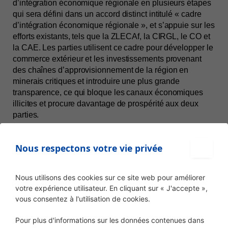
d’intégration économique régionale en plusieurs étapes 
qui sera défini dans un accord distinct intitulé « cadre 
d’intégration économique régionale », et s’appuie sur les 
efforts existants, tels que la ZLECAf, la CIRGL, le CO et 
la CAE. Les parties utilisent ce cadre pour développer le 
commerce extérieur et les investissements provenant 
des chaînes d’approvisionnement de la région en 
minerais critiques et introduire une plus grande 
transparence, ce qui bloque les canaux économiques 
illicites et procure davantage de prospérité aux deux 
parties. 
C’est ainsi qu’Eleza Fact a soumis la vidéo à une 
vérification avec WasitAI, les résultats démontrent que la 
Nous respectons votre vie privée
vidéo est le fruit de l'intelligence artificielle. 
Nous utilisons des cookies sur ce site web pour améliorer
votre expérience utilisateur. En cliquant sur « J'accepte »,
vous consentez à l'utilisation de cookies.
Pour plus d'informations sur les données contenues dans