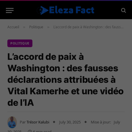
Accueil
Politique
L’accord de paix à Washington : des fausses déclarations attribuées à Vital Kamerhe et une vidéo de l’IA
»
»
POLITIQUE
L’accord de paix à
Washington : des fausses
déclarations attribuées à
Vital Kamerhe et une vidéo
de l’IA
Par
Trésor Kalubi
July 30, 2025
Mise à jour:
July
30, 2025
6 min read