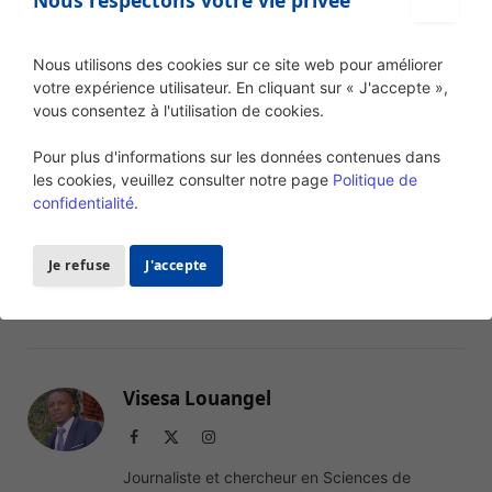
Nous respectons votre vie privée
Nous utilisons des cookies sur ce site web pour améliorer
société
votre expérience utilisateur. En cliquant sur « J'accepte »,
vous consentez à l'utilisation de cookies.
Pour plus d'informations sur les données contenues dans
Facebook
Twitter
Pinterest
LinkedIn
Tumblr
Email
les cookies, veuillez consulter notre page
Politique de
confidentialité
.
OUI
NON
Je refuse
J'accepte
J'ai trouvé cet article utile
Je n'ai pas trouvé cet
article utile
Visesa Louangel
Facebook
X
Instagram
(Twitter)
Journaliste et chercheur en Sciences de