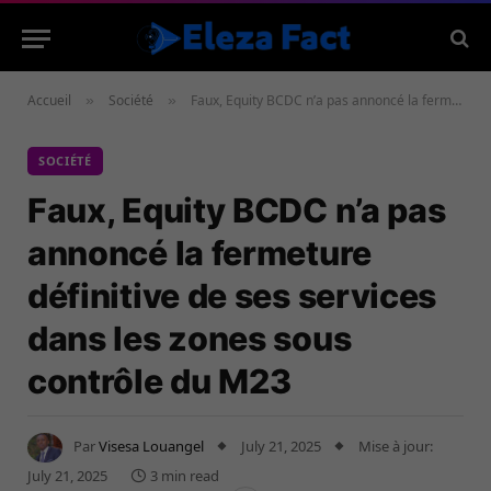
Accueil
Société
Faux, Equity BCDC n’a pas annoncé la fermeture définitive de ses services dans les zones sous contrôle du M23
»
»
SOCIÉTÉ
Faux, Equity BCDC n’a pas
annoncé la fermeture
définitive de ses services
dans les zones sous
contrôle du M23
Par
Visesa Louangel
July 21, 2025
Mise à jour:
July 21, 2025
3 min read