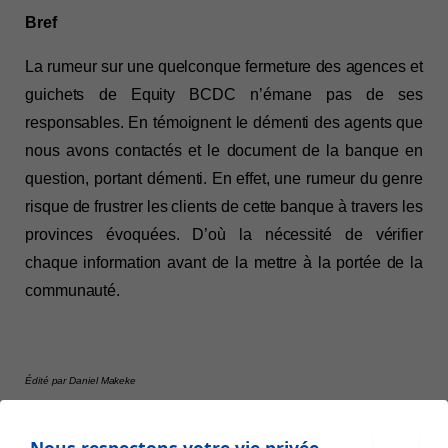
Bref
La rumeur sur une quelconque fermeture des agences et 
guichets de Equity BCDC n’émane pas de ses 
responsables. En témoignent le démenti des agents que 
nous avons contactés et le document de la banque en 
question, portant démenti. En effet, une rumeur du genre 
risque de frustrer les clients de cette banque à travers les 
provinces évoquées. D’où la nécessité de vérifier 
chaque information avant de la mettre à la portée de la 
communauté. 
Édité par Daniel Makeke