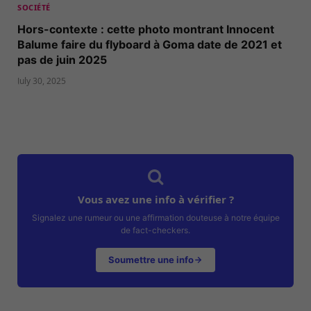
SOCIÉTÉ
Hors-contexte : cette photo montrant Innocent
Balume faire du flyboard à Goma date de 2021 et
pas de juin 2025
July 30, 2025
Vous avez une info à vérifier ?
Signalez une rumeur ou une affirmation douteuse à notre équipe
de fact-checkers.
Soumettre une info