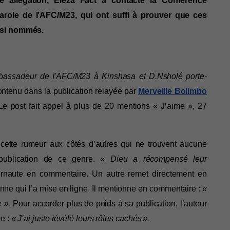
 allégation, Eleza Fact a contacté la Conférence 
arole de l’AFC/M23, qui ont suffi à prouver que ces 
nsi nommés. 
assadeur de I'AFC/M23 à Kinshasa et D.Nsholé porte-
ntenu dans la publication relayée par 
Merveille Bolimbo
Le post fait appel à plus de 20 mentions « J’aime », 27 
 cette rumeur aux côtés d’autres qui ne trouvent aucune 
publication de ce genre. 
« Dieu a récompensé leur 
ernaute en commentaire. Un autre remet directement en 
onne qui l’a mise en ligne. Il mentionne en commentaire : 
« 
e
»
. Pour accorder plus de poids à sa publication, l’auteur 
e : 
« J’ai juste révélé leurs rôles cachés »
.