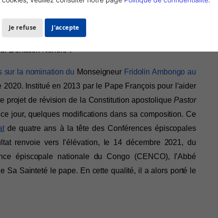
Je refuse
J'accepte
gle en tapant les mots clés “
Nomination – Monseigneur 
ur Donatien Nshole”
.
s sur la nomination du
Monseigneur
Fridolin Ambongo au
e 2020. 
Institué en 2013 par le Pape François pour l’aider 
e projet de révision de la Constitution apostolique 
Pastor 
 ce jour, quelques modifications dans sa composition. Ce 
at
 de quatre ans à la tête des Conférences épiscopales 
d'Afrique et de Madagascar. Le deuxième résultat renvoie vers l’élévation, le 14 décembre 2021, du 
nce épiscopale nationale du Congo (CENCO), l’Abbé 
a Sainteté le pape. En cette qualité, il a alors porté le 