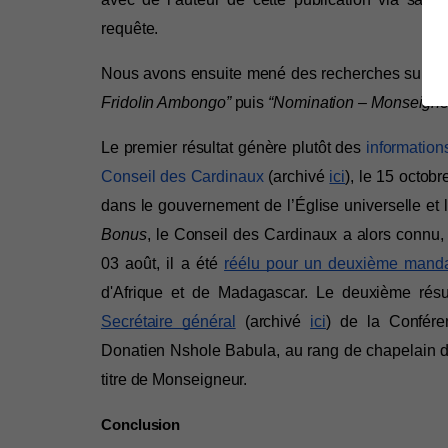
requête. 
Nous avons ensuite mené des recherches sur Goo
Fridolin Ambongo” 
puis
 “Nomination – Monseigne
Le premier résultat génère plutôt des 
information
Conseil des Cardinaux
 (archivé 
ici
), le 15 octobr
dans le gouvernement de l’Église universelle et l
Bonus
, le Conseil des Cardinaux a alors connu,
03 août, il a été 
réélu pour un deuxième mand
Secrétaire général
 (archivé 
ici
) de la Confére
Donatien Nshole Babula, au rang de chapelain de S
titre de Monseigneur.
Conclusion