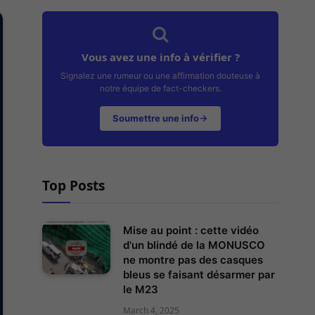
Vous avez une info à vérifier ?
Signalez une rumeur ou une affirmation douteuse à
notre équipe de fact-checkers.
Soumettre une info
Top Posts
Mise au point : cette vidéo
d'un blindé de la MONUSCO
ne montre pas des casques
bleus se faisant désarmer par
le M23
March 4, 2025