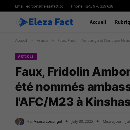
Email: editions@elezafact.cd
Phone: +243 976 339 638
Accueil
Rubri
Accueil
Article
Faux, Fridolin Ambongo et Donatien Nsho
»
»
ARTICLE
Faux, Fridolin Ambo
été nommés ambassa
I'AFC/M23 à Kinsha
Par
Visesa Louangel
July 30, 2025
Mise à jour:
Ju