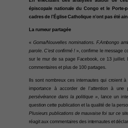
En effectuant des analyses autour de cette
épiscopale nationale du Congo et le Porte-p
cadres de l’Église Catholique n’ont pas été ai
La rumeur partagée
« 
Goma/Nouvelles nominations. F.Ambongo amb
parole. C'est confirmé !
 », confirme le message co
sur le mur de sa page Facebook, ce 13 juillet. 
commentaires et plus de 100 partages.
Ils sont nombreux ces internautes qui croient à
importance à accorder de l’attention à une 
persévérance dans la politique
»
, lance un int
question cette publication et la qualité de la pers
Plusieurs publications de mauvaise foi sur ce sit
réagit aux commentaires des internautes et déclar