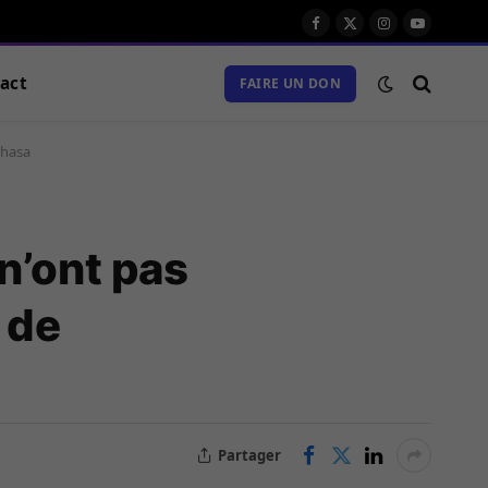
Facebook
X
Instagram
Youtube
(Twitter)
act
FAIRE UN DON
shasa
n’ont pas
 de
Partager