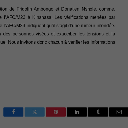
tion de Fridolin Ambongo et Donatien Nshole, comme, 
e l’AFC/M23 à Kinshasa. Les vérifications menées par 
l’AFC/M23 indiquent qu’il s’agit d’une rumeur infondée. 
n des personnes visées et exacerber les tensions et la 
que. Nous invitons donc chacun à vérifier les informations 
Facebook
Twitter
Pinterest
LinkedIn
Tumblr
Ema