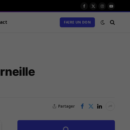
Facebook
X
Instagram
Youtube
(Twitter)
act
FAIRE UN DON
rneille
Partager