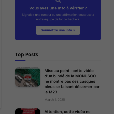
Vous avez une info à vérifier ?
Signalez une rumeur ou une affirmation douteuse à
notre équipe de fact-checkers.
Soumettre une info
Top Posts
Mise au point : cette vidéo
d'un blindé de la MONUSCO
ne montre pas des casques
bleus se faisant désarmer par
le M23
March 4, 2025
Attention, cette vidéo ne