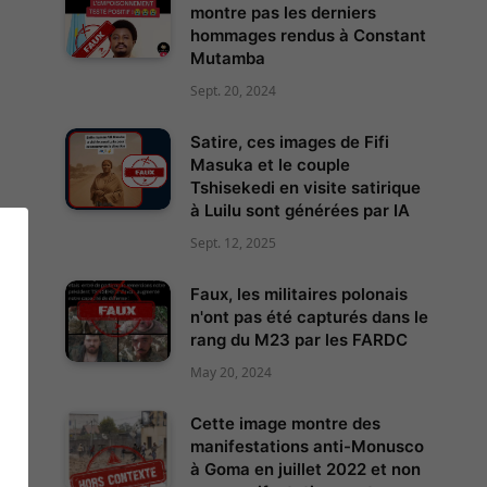
montre pas les derniers
hommages rendus à Constant
Mutamba
Sept. 20, 2024
Satire, ces images de Fifi
Masuka et le couple
Tshisekedi en visite satirique
à Luilu sont générées par IA
Sept. 12, 2025
il
Faux, les militaires polonais
n'ont pas été capturés dans le
rang du M23 par les FARDC
May 20, 2024
Cette image montre des
manifestations anti-Monusco
à Goma en juillet 2022 et non