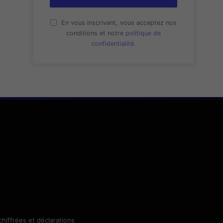
En vous inscrivant, vous acceptez nos
conditions et notre
politique de
confidentialité
.
chiffrées et déclarations