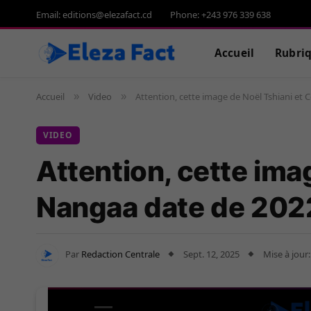
Email: editions@elezafact.cd
Phone: +243 976 339 638
Accueil
Rubri
Accueil
Video
Attention, cette image de Noël Tshiani et 
»
»
VIDEO
Attention, cette ima
Nangaa date de 202
Par
Redaction Centrale
Sept. 12, 2025
Mise à jour: