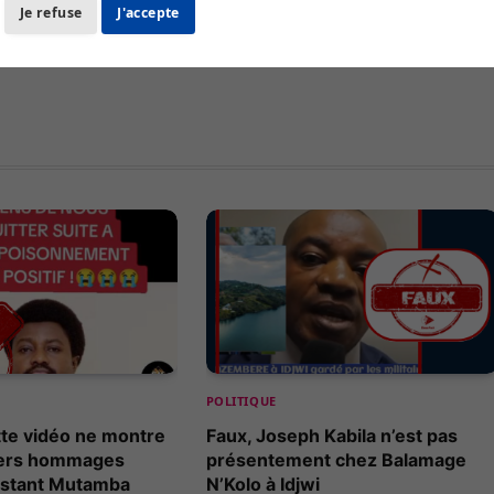
Facebook
X
Je refuse
J'accepte
(Twit
POLITIQUE
tte vidéo ne montre
Faux, Joseph Kabila n’est pas
iers hommages
présentement chez Balamage
nstant Mutamba
N’Kolo à Idjwi