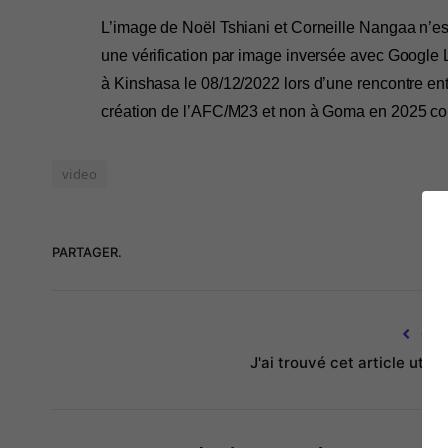
L’image de Noël Tshiani et Corneille Nangaa n’est
une vérification par image inversée avec Google 
à Kinshasa le 08/12/2022 lors d’une rencontre en
création de l’AFC/M23 et non à Goma en 2025 com
video
PARTAGER.
OUI
J'ai trouvé cet article utile