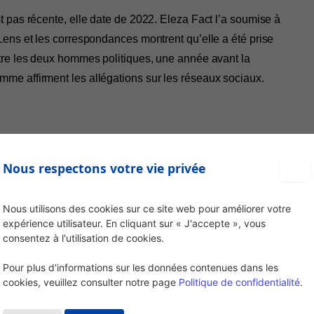
 pas récente, elle date de 2022. Eleza Fact l’a soumise à
Lens et les correspondances montrent qu’elle a été prise
tre les deux hommes politiques, une année avant la
me affirment les allégations sur les réseaux sociaux.
Nous respectons votre vie privée
Facebook
Twitter
Pinterest
LinkedIn
Tumblr
Ema
Nous utilisons des cookies sur ce site web pour améliorer votre
expérience utilisateur. En cliquant sur « J'accepte », vous
NON
consentez à l'utilisation de cookies.
Je n'ai pas trouvé cet article utile
Pour plus d'informations sur les données contenues dans les
cookies, veuillez consulter notre page
Politique de confidentialité
.