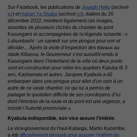
Sur Facebook, les publications de 
Joseph Hello
 (archivé 
ici
) et 
Habari Ya Shaba
 (archivé 
ici
), datées du 20 
décembre 2022, montrent également ces images, 
assorties de plusieurs clichés du chantier du pont 
Kasungami et accompagnées de la légende suivante : 
« 
Lubumbashi : un samedi sur une pirogue pour voir et 
décider… Après la visite d’inspection des travaux au 
stade Kibassa, le Gouverneur s’est aussitôt rendu à 
Kasungami dans l’hinterland de la ville où deux ponts 
sont en construction pour relier les quartiers Katuba III, 5 
ans, Kashamata et autres. Jacques Kyabula a dû 
embarquer dans une pirogue pour aller d’un coin à un 
autre de ce vaste chantier, ce qui lui a permis de 
partager le quotidien difficile de ses concitoyens d’ici 
dont l’érection de la route et du pont est une urgence, a 
insisté l’Autorité provinciale ». 
Kyabula indisponible, son vice assure l’intérim
Le vice-gouverneur du Haut-Katanga, Martin Kazembe, 
a été 
officiellement désigné pour assurer l’intérim du 