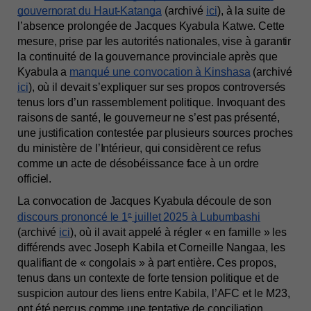
gouvernorat du Haut-Katanga
 (archivé 
ici
), à la suite de 
l’absence prolongée de Jacques Kyabula Katwe. Cette 
mesure, prise par les autorités nationales, vise à garantir 
la continuité de la gouvernance provinciale après que 
Kyabula a 
manqué une convocation à Kinshasa
 (archivé 
ici
), où il devait s’expliquer sur ses propos controversés 
tenus lors d’un rassemblement politique. Invoquant des 
raisons de santé, le gouverneur ne s’est pas présenté, 
une justification contestée par plusieurs sources proches 
du ministère de l’Intérieur, qui considèrent ce refus 
comme un acte de désobéissance face à un ordre 
officiel.
La convocation de Jacques Kyabula découle de son 
e
discours prononcé le 1
 juillet 2025 à Lubumbashi
(archivé 
ici
), où il avait appelé à régler « en famille » les 
différends avec Joseph Kabila et Corneille Nangaa, les 
qualifiant de « congolais » à part entière. Ces propos, 
tenus dans un contexte de forte tension politique et de 
suspicion autour des liens entre Kabila, l’AFC et le M23, 
ont été perçus comme une tentative de conciliation 