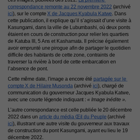
correspondance remonte au 22 novembre 2022
 (archivé 
ici
), sur le compte 
X de Jacques Kyabula Katwe
. Dans 
cette publication, il explique qu’il s’agissait d’une visite à 
Kasungami, dans la ville de Lubumbashi, où deux ponts 
étaient en cours de construction pour relier les quartiers 
de Katuba III, 5 Ans et Kashamata. Il précise également 
avoir emprunté une pirogue afin de partager le quotidien 
difficile des habitants de cette zone, contraints de 
traverser la rivière à bord de cette embarcation en 
l’absence de pont.
Cette même date, l’image a encore été 
partagée sur le 
compte X de Hilaire Musonda
 (archivé 
ici
), chargé de 
communication du gouverneur Jacques Kyabula Katwe, 
avec une courte légende indiquant : 
« Image inédite ».
L’autre correspondance est celle publiée le 20 décembre 
2022 dans un 
article du média Œil du Peuple
 (archivé 
ici
), illustrant une autre visite du gouverneur aux travaux 
de construction du pont Kasungami, ayant eu lieu le 19 
décembre 2022.