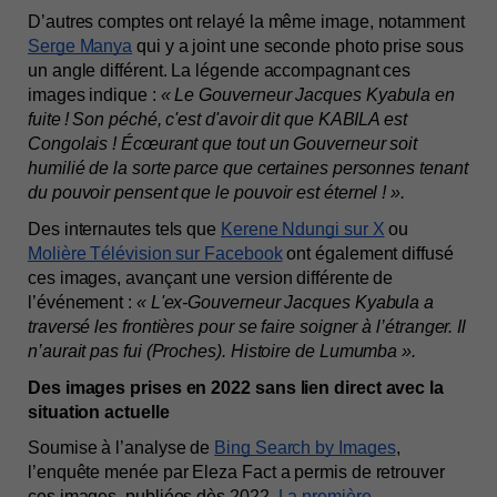
D’autres comptes ont relayé la même image, notamment 
Serge Manya
 qui y a joint une seconde photo prise sous 
un angle différent. La légende accompagnant ces 
images indique : 
« Le Gouverneur Jacques Kyabula en 
fuite ! Son péché, c'est d'avoir dit que KABILA est 
Congolais ! Écœurant que tout un Gouverneur soit 
humilié de la sorte parce que certaines personnes tenant 
du pouvoir pensent que le pouvoir est éternel ! ».
Des internautes tels que 
Kerene Ndungi sur X
 ou 
Molière Télévision sur Facebook
 ont également diffusé 
ces images, avançant une version différente de 
l’événement : 
« L'ex-Gouverneur Jacques Kyabula a 
traversé les frontières pour se faire soigner à l’étranger. Il 
n’aurait pas fui (Proches). Histoire de Lumumba ».
Des images prises en 2022 sans lien direct avec la 
situation actuelle
Soumise à l’analyse de 
Bing Search by Images
, 
l’enquête menée par Eleza Fact a permis de retrouver 
ces images, publiées dès 2022. 
La première 