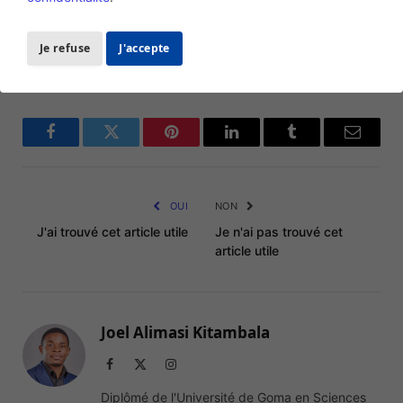
Je refuse
J'accepte
politique
Facebook
Twitter
Pinterest
LinkedIn
Tumblr
Email
OUI
NON
J'ai trouvé cet article utile
Je n'ai pas trouvé cet
article utile
Joel Alimasi Kitambala
Facebook
X
Instagram
(Twitter)
Diplômé de l'Université de Goma en Sciences